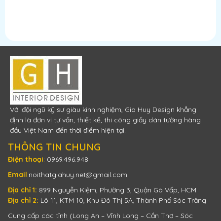
Với đội ngũ kỹ sư giàu kinh nghiệm, Gia Huy Design khẳng
định là đơn vị tư vấn, thiết kế, thi công giấy dán tường hàng
đầu Việt Nam đến thời điểm hiện tại.
THÔNG TIN CHUNG
Điện thoại
:
0969.496.948
Email
:
noithatgiahuy.net@gmail.com
Địa chỉ 1:
899 Nguyễn Kiệm, Phường 3, Quận Gò Vấp, HCM
Địa chỉ 2:
Lô 11, KTM 10, Khu Đô Thị 5A, Thành Phố Sóc Trăng
Cung cấp các tỉnh (Long An – Vĩnh Long – Cần Thơ – Sóc