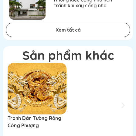
tránh khi xây cổng nhà
Xem tất cả
Sản phẩm khác
Tranh Dán Tường Rồng
Tranh Dán Tường Rồng
T
Công Phượng
Công Phượng
C
Đọc tiếp
Đọc tiếp