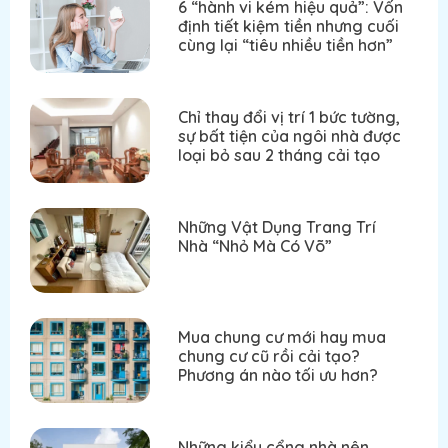
6 “hành vi kém hiệu quả”: Vốn
định tiết kiệm tiền nhưng cuối
cùng lại “tiêu nhiều tiền hơn”
Chỉ thay đổi vị trí 1 bức tường,
sự bất tiện của ngôi nhà được
loại bỏ sau 2 tháng cải tạo
Những Vật Dụng Trang Trí
Nhà “Nhỏ Mà Có Võ”
Mua chung cư mới hay mua
chung cư cũ rồi cải tạo?
Phương án nào tối ưu hơn?
Những kiểu cổng nhà nên