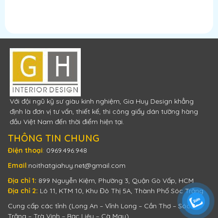
Với đội ngũ kỹ sư giàu kinh nghiệm, Gia Huy Design khẳng
định là đơn vị tư vấn, thiết kế, thi công giấy dán tường hàng
đầu Việt Nam đến thời điểm hiện tại.
THÔNG TIN CHUNG
Điện thoại
:
0969.496.948
Email
:
noithatgiahuy.net@gmail.com
Địa chỉ 1:
899 Nguyễn Kiệm, Phường 3, Quận Gò Vấp, HCM
Địa chỉ 2:
Lô 11, KTM 10, Khu Đô Thị 5A, Thành Phố Sóc Trăng
Cung cấp các tỉnh (Long An – Vĩnh Long – Cần Thơ – Sóc
Trăng – Trà Vinh – Bạc Liêu – Cà Mau)