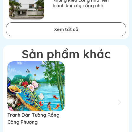
tránh khi xây cổng nhà
Xem tất cả
Sản phẩm khác
Tranh Dán Tường Rồng
Tranh Dán Tường Rồng
T
Công Phượng
Công Phượng
C
Đọc tiếp
Đọc tiếp