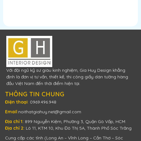
Với đội ngũ kỹ sư giàu kinh nghiệm, Gia Huy Design khẳng
định là đơn vị tư vấn, thiết kế, thi công giấy dán tường hàng
đầu Việt Nam đến thời điểm hiện tại.
THÔNG TIN CHUNG
Điện thoại
:
0969.496.948
Email
:
noithatgiahuy.net@gmail.com
Địa chỉ 1:
899 Nguyễn Kiệm, Phường 3, Quận Gò Vấp, HCM
Địa chỉ 2:
Lô 11, KTM 10, Khu Đô Thị 5A, Thành Phố Sóc Trăng
Cung cấp các tỉnh (Long An – Vĩnh Long – Cần Thơ – Sóc