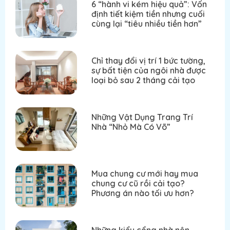
6 “hành vi kém hiệu quả”: Vốn
định tiết kiệm tiền nhưng cuối
cùng lại “tiêu nhiều tiền hơn”
Chỉ thay đổi vị trí 1 bức tường,
sự bất tiện của ngôi nhà được
loại bỏ sau 2 tháng cải tạo
Những Vật Dụng Trang Trí
Nhà “Nhỏ Mà Có Võ”
Mua chung cư mới hay mua
chung cư cũ rồi cải tạo?
Phương án nào tối ưu hơn?
Những kiểu cổng nhà nên