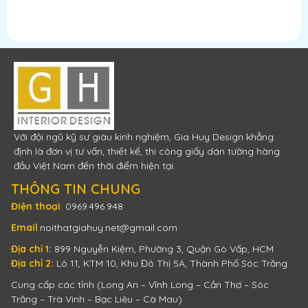
Với đội ngũ kỹ sư giàu kinh nghiệm, Gia Huy Design khẳng
định là đơn vị tư vấn, thiết kế, thi công giấy dán tường hàng
đầu Việt Nam đến thời điểm hiện tại.
THÔNG TIN CHUNG
Điện thoại
:
0969.496.948
Email
:
noithatgiahuy.net@gmail.com
Địa chỉ 1:
899 Nguyễn Kiệm, Phường 3, Quận Gò Vấp, HCM
Địa chỉ 2:
Lô 11, KTM 10, Khu Đô Thị 5A, Thành Phố Sóc Trăng
Cung cấp các tỉnh (Long An – Vĩnh Long – Cần Thơ – Sóc
Trăng – Trà Vinh – Bạc Liêu – Cà Mau)