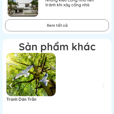
Những kiểu cổng nhà nên
tránh khi xây cổng nhà
Xem tất cả
Sản phẩm khác
Tranh Dán Trần
Tranh Dán Trần
T
Đọc tiếp
Đọc tiếp