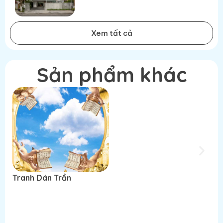
Xem tất cả
Sản phẩm khác
Tranh Dán Trần
Tranh Dán Trần
T
Đọc tiếp
Đọc tiếp