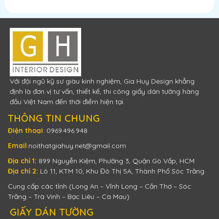
Với đội ngũ kỹ sư giàu kinh nghiệm, Gia Huy Design khẳng
định là đơn vị tư vấn, thiết kế, thi công giấy dán tường hàng
đầu Việt Nam đến thời điểm hiện tại.
THÔNG TIN CHUNG
Điện thoại
:
0969.496.948
Email
:
noithatgiahuy.net@gmail.com
Địa chỉ 1:
899 Nguyễn Kiệm, Phường 3, Quận Gò Vấp, HCM
Địa chỉ 2:
Lô 11, KTM 10, Khu Đô Thị 5A, Thành Phố Sóc Trăng
Cung cấp các tỉnh (Long An – Vĩnh Long – Cần Thơ – Sóc
Trăng – Trà Vinh – Bạc Liêu – Cà Mau)
GIẤY DÁN TƯỜNG