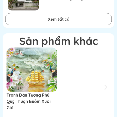
Xem tất cả
Sản phẩm khác
Tranh Dán Tường Phú
Tranh Dán Tường Phú
T
Quý Thuận Buồm Xuôi
Quý Thuận Buồm Xuôi
Q
Gió
Gió
G
Đọc tiếp
Đọc tiếp