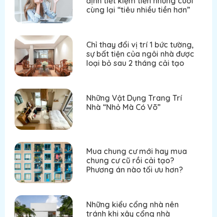
định tiết kiệm tiền nhưng cuối
cùng lại “tiêu nhiều tiền hơn”
Chỉ thay đổi vị trí 1 bức tường,
sự bất tiện của ngôi nhà được
loại bỏ sau 2 tháng cải tạo
Những Vật Dụng Trang Trí
Nhà “Nhỏ Mà Có Võ”
Mua chung cư mới hay mua
chung cư cũ rồi cải tạo?
Phương án nào tối ưu hơn?
Những kiểu cổng nhà nên
tránh khi xây cổng nhà