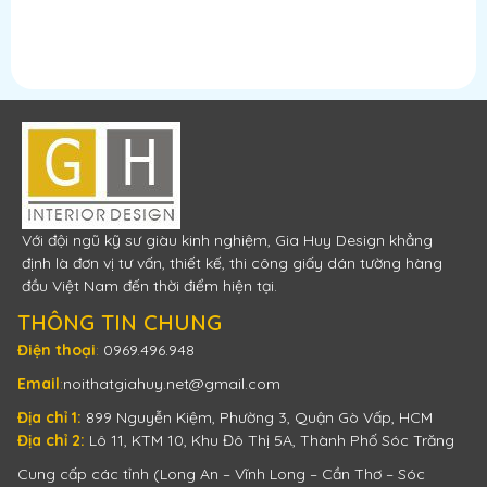
Với đội ngũ kỹ sư giàu kinh nghiệm, Gia Huy Design khẳng
định là đơn vị tư vấn, thiết kế, thi công giấy dán tường hàng
đầu Việt Nam đến thời điểm hiện tại.
THÔNG TIN CHUNG
Điện thoại
:
0969.496.948
Email
:
noithatgiahuy.net@gmail.com
Địa chỉ 1:
899 Nguyễn Kiệm, Phường 3, Quận Gò Vấp, HCM
Địa chỉ 2:
Lô 11, KTM 10, Khu Đô Thị 5A, Thành Phố Sóc Trăng
Cung cấp các tỉnh (Long An – Vĩnh Long – Cần Thơ – Sóc