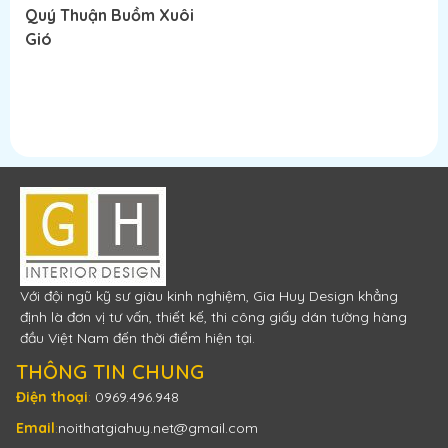
Quý Thuận Buồm Xuôi
Quý Thuận Buồm Xuôi
Q
Gió
Gió
G
Đọc tiếp
Đọc tiếp
Với đội ngũ kỹ sư giàu kinh nghiệm, Gia Huy Design khẳng
định là đơn vị tư vấn, thiết kế, thi công giấy dán tường hàng
đầu Việt Nam đến thời điểm hiện tại.
THÔNG TIN CHUNG
Điện thoại
:
0969.496.948
Email
:
noithatgiahuy.net@gmail.com