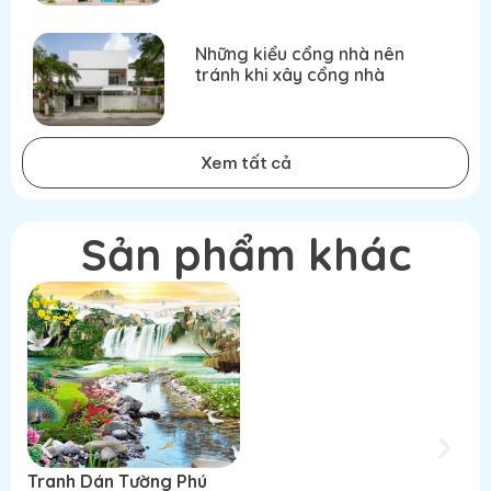
Những kiểu cổng nhà nên
tránh khi xây cổng nhà
Xem tất cả
Sản phẩm khác
Tranh Dán Tường Phú
Tranh Dán Tường Phú
T