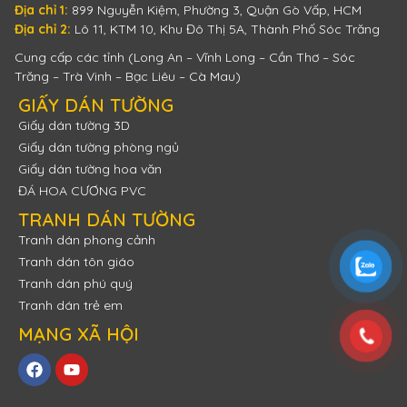
Địa chỉ 1:
899 Nguyễn Kiệm, Phường 3, Quận Gò Vấp, HCM
Địa chỉ 2:
Lô 11, KTM 10, Khu Đô Thị 5A, Thành Phố Sóc Trăng
Cung cấp các tỉnh (Long An – Vĩnh Long – Cần Thơ – Sóc
Trăng – Trà Vinh – Bạc Liêu – Cà Mau)
GIẤY DÁN TƯỜNG
Giấy dán tường 3D
Giấy dán tường phòng ngủ
Giấy dán tường hoa văn
ĐÁ HOA CƯƠNG PVC
TRANH DÁN TƯỜNG
Tranh dán phong cảnh
Tranh dán tôn giáo
Tranh dán phú quý
Tranh dán trẻ em
MẠNG XÃ HỘI