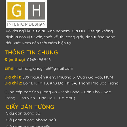
Với đội ngũ kỹ sư giàu kinh nghiệm, Gia Huy Design khẳng
định là đơn vị tư vấn, thiết kế, thi công giấy dán tường hàng
đầu Việt Nam đến thời điểm hiện tại.
THÔNG TIN CHUNG
Điện thoại
:
0969.496.948
Email
:
noithatgiahuy.net@gmail.com
Địa chỉ 1:
899 Nguyễn Kiệm, Phường 3, Quận Gò Vấp, HCM
Địa chỉ 2:
Lô 11, KTM 10, Khu Đô Thị 5A, Thành Phố Sóc Trăng
Cung cấp các tỉnh (Long An – Vĩnh Long – Cần Thơ – Sóc
Trăng – Trà Vinh – Bạc Liêu – Cà Mau)
GIẤY DÁN TƯỜNG
Giấy dán tường 3D
Giấy dán tường phòng ngủ
Giấy dán tường hoa văn