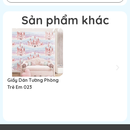
Sản phẩm khác
Giấy Dán Tường Phòng
Giấy Dán Tường Phòng
G
Trẻ Em 023
Trẻ Em 002
T
Đọc tiếp
Đọc tiếp