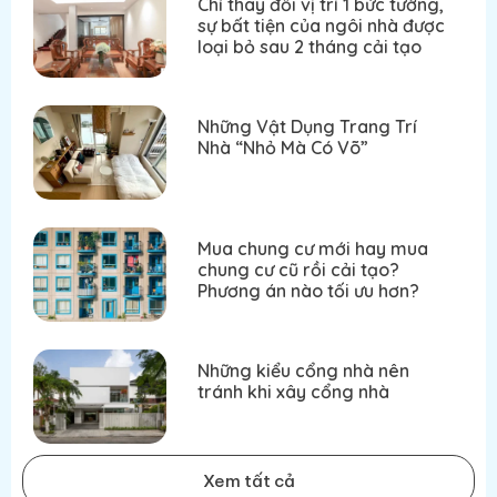
Chỉ thay đổi vị trí 1 bức tường,
sự bất tiện của ngôi nhà được
loại bỏ sau 2 tháng cải tạo
Những Vật Dụng Trang Trí
Nhà “Nhỏ Mà Có Võ”
Mua chung cư mới hay mua
chung cư cũ rồi cải tạo?
Phương án nào tối ưu hơn?
Những kiểu cổng nhà nên
tránh khi xây cổng nhà
Xem tất cả