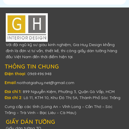
Với đội ngũ kỹ sư giàu kinh nghiệm, Gia Huy Design khẳng
định là đơn vị tư vấn, thiết kế, thi công giấy dán tường hàng
đầu Việt Nam đến thời điểm hiện tại.
THÔNG TIN CHUNG
Điện thoại
:
0969.496.948
Email
:
noithatgiahuy.net@gmail.com
Địa chỉ 1:
899 Nguyễn Kiệm, Phường 3, Quận Gò Vấp, HCM
Địa chỉ 2:
Lô 11, KTM 10, Khu Đô Thị 5A, Thành Phố Sóc Trăng
Cung cấp các tỉnh (Long An – Vĩnh Long – Cần Thơ – Sóc
Trăng – Trà Vinh – Bạc Liêu – Cà Mau)
GIẤY DÁN TƯỜNG
Giấy dán tường 3D