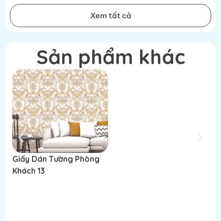
Xem tất cả
Sản phẩm khác
Giấy Dán Tường Phòng
Giấy Dán Tường Phòng
G
Khách 13
Khách 16
K
Thêm vào giỏ hàng
Thêm vào giỏ hàng