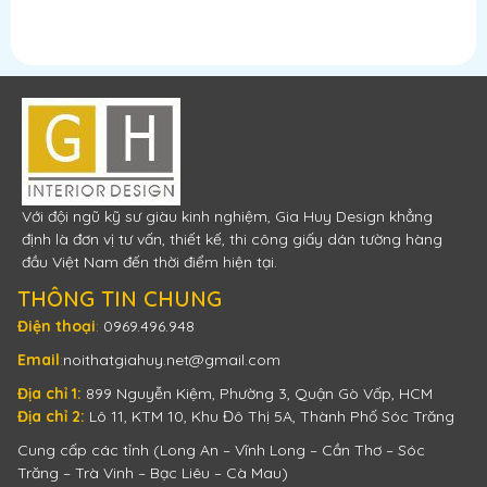
Với đội ngũ kỹ sư giàu kinh nghiệm, Gia Huy Design khẳng
định là đơn vị tư vấn, thiết kế, thi công giấy dán tường hàng
đầu Việt Nam đến thời điểm hiện tại.
THÔNG TIN CHUNG
Điện thoại
:
0969.496.948
Email
:
noithatgiahuy.net@gmail.com
Địa chỉ 1:
899 Nguyễn Kiệm, Phường 3, Quận Gò Vấp, HCM
Địa chỉ 2:
Lô 11, KTM 10, Khu Đô Thị 5A, Thành Phố Sóc Trăng
Cung cấp các tỉnh (Long An – Vĩnh Long – Cần Thơ – Sóc
Trăng – Trà Vinh – Bạc Liêu – Cà Mau)