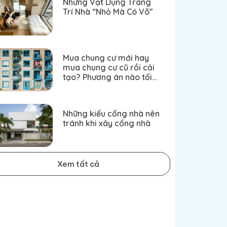
Những Vật Dụng Trang
Trí Nhà “Nhỏ Mà Có Võ”
Mua chung cư mới hay
mua chung cư cũ rồi cải
tạo? Phương án nào tối
ưu hơn?
Những kiểu cổng nhà nên
tránh khi xây cổng nhà
Xem tất cả