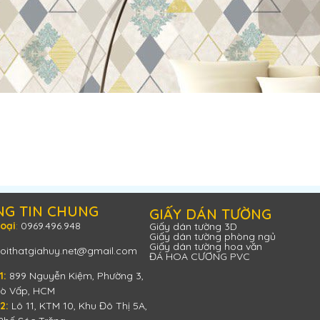
NG TIN CHUNG
GIẤY DÁN TƯỜNG
hoại
:
0969.496.948
Giấy dán tường 3D
Giấy dán tường phòng ngủ
Giấy dán tường hoa văn
oithatgiahuy.net@gmail.com
ĐÁ HOA CƯƠNG PVC
1:
899 Nguyễn Kiệm, Phường 3,
ò Vấp, HCM
 2:
Lô 11, KTM 10, Khu Đô Thị 5A,