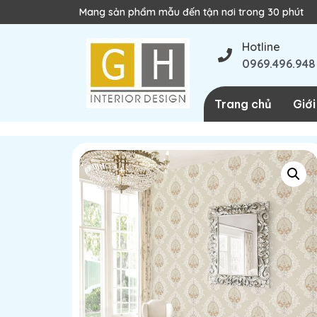
 phẩm mẫu đến tận nơi trong 30 phút
Hotline
0969.496.948
Trang chủ
Giới