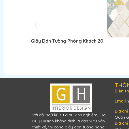
Giấy Dán Tường Phòng Khách 20
Thêm vào giỏ hàng
THÔ
Điện t
Email
:
n
Địa chỉ 
Với đội ngũ kỹ sư giàu kinh nghiệm, Gia
Quận G
Huy Design khẳng định là đơn vị tư vấn,
Địa chỉ
thiết kế, thi công giấy dán tường hàng