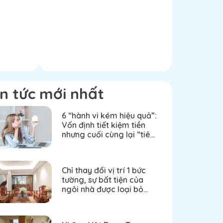
in tức mới nhất
6 “hành vi kém hiệu quả”:
Vốn định tiết kiệm tiền
nhưng cuối cùng lại “tiêu
nhiều tiền hơn”
Chỉ thay đổi vị trí 1 bức
tường, sự bất tiện của
ngôi nhà được loại bỏ
sau 2 tháng cải tạo