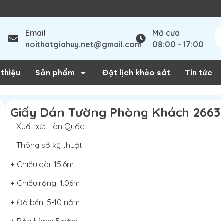
Email
Mở cửa
noithatgiahuy.net@gmail.com
08:00 - 17:00
 thiệu
Sản phẩm
Đặt lịch khảo sát
Tin tức
Giấy Dán Tường Phòng Khách 2663
– Xuất xứ: Hàn Quốc
– Thông số kỹ thuật
+ Chiều dài: 15.6m
+ Chiều rộng: 1.06m
+ Độ bền: 5-10 năm
+ Bảo hành: 5 năm