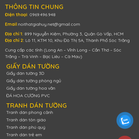
THÔNG TIN CHUNG
Điện thoại
:
0969.496.948
Email
:
noithatgiahuy.net@gmail.com
Địa chỉ 1:
899 Nguyễn Kiệm, Phường 3, Quận Gò Vấp, HCM
Địa chỉ 2:
Lô 11, KTM 10, Khu Đô Thị 5A, Thành Phố Sóc Trăng
Cung cấp các tỉnh (Long An – Vĩnh Long – Cần Thơ – Sóc
Trăng – Trà Vinh – Bạc Liêu – Cà Mau)
GIẤY DÁN TƯỜNG
Giấy dán tường 3D
Giấy dán tường phòng ngủ
Giấy dán tường hoa văn
ĐÁ HOA CƯƠNG PVC
TRANH DÁN TƯỜNG
Tranh dán phong cảnh
Tranh dán tôn giáo
Tranh dán phú quý
Tranh dán trẻ em