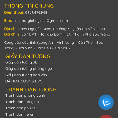
THÔNG TIN CHUNG
Điện thoại
:
0969.496.948
Email
:
noithatgiahuy.net@gmail.com
Địa chỉ 1:
899 Nguyễn Kiệm, Phường 3, Quận Gò Vấp, HCM
Địa chỉ 2:
Lô 11, KTM 10, Khu Đô Thị 5A, Thành Phố Sóc Trăng
Cung cấp các tỉnh (Long An – Vĩnh Long – Cần Thơ – Sóc
Trăng – Trà Vinh – Bạc Liêu – Cà Mau)
GIẤY DÁN TƯỜNG
Giấy dán tường 3D
Giấy dán tường phòng ngủ
Giấy dán tường hoa văn
ĐÁ HOA CƯƠNG PVC
TRANH DÁN TƯỜNG
Tranh dán phong cảnh
Tranh dán tôn giáo
Tranh dán phú quý
Tranh dán trẻ em